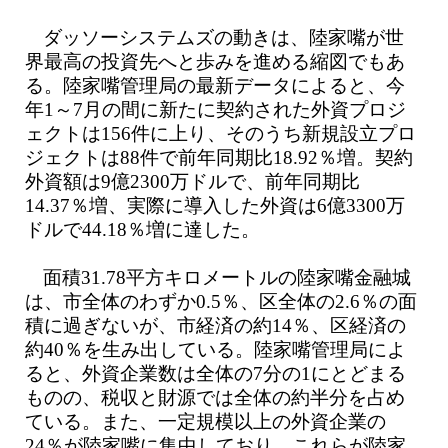
ダッソーシステムズの動きは、陸家嘴が世
界最高の投資先へと歩みを進める縮図でもあ
る。陸家嘴管理局の最新データによると、今
年1～7月の間に新たに契約された外資プロジ
ェクトは156件に上り、そのうち新規設立プロ
ジェクトは88件で前年同期比18.92％増。契約
外資額は9億2300万ドルで、前年同期比
14.37％増、実際に導入した外資は6億3300万
ドルで44.18％増に達した。
面積31.78平方キロメートルの陸家嘴金融城
は、市全体のわずか0.5％、区全体の2.6％の面
積に過ぎないが、市経済の約14％、区経済の
約40％を生み出している。陸家嘴管理局によ
ると、外資企業数は全体の7分の1にとどまる
ものの、税収と財源では全体の約半分を占め
ている。また、一定規模以上の外資企業の
24％が陸家嘴に集中しており、これらが陸家