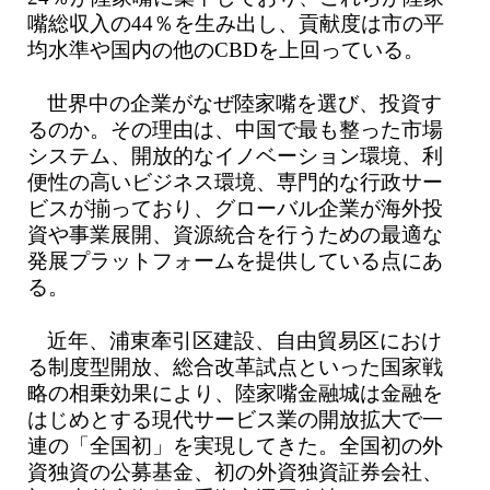
嘴総収入の44％を生み出し、貢献度は市の平
均水準や国内の他のCBDを上回っている。
世界中の企業がなぜ陸家嘴を選び、投資す
るのか。その理由は、中国で最も整った市場
システム、開放的なイノベーション環境、利
便性の高いビジネス環境、専門的な行政サー
ビスが揃っており、グローバル企業が海外投
資や事業展開、資源統合を行うための最適な
発展プラットフォームを提供している点にあ
る。
近年、浦東牽引区建設、自由貿易区におけ
る制度型開放、総合改革試点といった国家戦
略の相乗効果により、陸家嘴金融城は金融を
はじめとする現代サービス業の開放拡大で一
連の「全国初」を実現してきた。全国初の外
資独資の公募基金、初の外資独資証券会社、