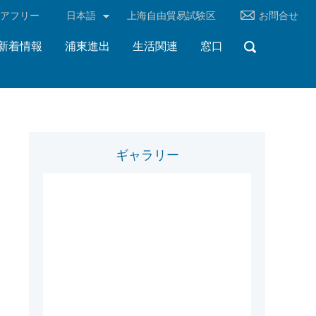
リアフリー
日本語
上海自由貿易試験区
お問合せ
新着情報
浦東進出
生活関連
窓口
ギャラリー