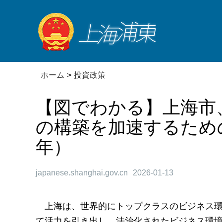
ホーム
>
投資政策
【図でわかる】上海市
の構築を加速するための
年）
japanese.shanghai.gov.cn
2026-01-13
上海は、世界的にトップクラスのビジネス
て活力を引き出し、法治化されたビジネス環