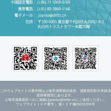
このウェブサイトの著作権は上海市浦東新区政府、浦東新区駐日本経済
貿易事務所にあります。
上海市浦東新区へのご連絡はjeanke@shftz.cnにご送信ください。
ウェブサイトＩＣＰ番号： 滬ＩＣＰ備05031394号