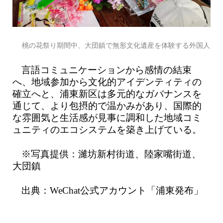
桃の花祭り期間中、大団鎮で無形文化遺産を体験する外国人
言語コミュニケーションから感情の結束
へ、地域参加から文化的アイデンティティの
確立へと、浦東新区は多元的なガバナンスを
通じて、より包摂的で温かみがあり、国際的
な雰囲気と生活感が見事に調和した地域コミ
ュニティのエコシステムを築き上げている。
※写真提供：濰坊新村街道、陸家嘴街道、
大団鎮
出典：WeChat公式アカウント「浦東発布」