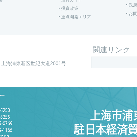
政
投資政策
お
重点開発エリア
関連リンク
上海浦東新区世紀大道2001号