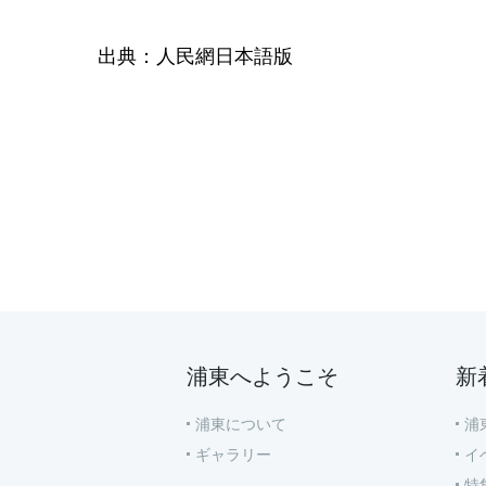
出典：人民網日本語版
浦東へようこそ
新
浦東について
浦
ギャラリー
イ
特