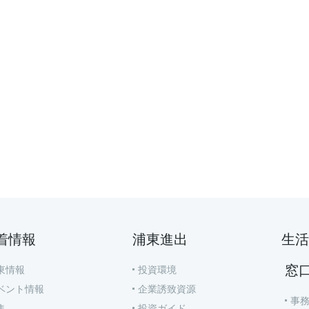
着情報
浦東進出
生活
窓
東情報
投資環境
ベント情報
企業誘致資源
事
集
投資ガイド