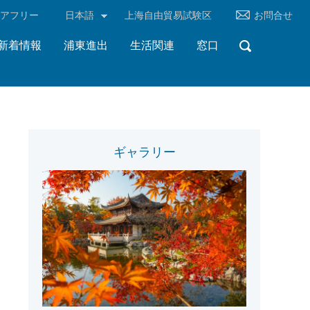
リアフリー
日本語
上海自由貿易試験区
お問合せ
新着情報
浦東進出
生活関連
窓口
ギャラリー