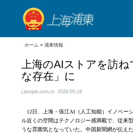
ホーム
>
浦東情報
上海のAIストアを訪
な存在」に
j.people.com.cn
2026-05-19
12日、上海・張江AI（人工知能）イノベーシ
ル近くの空間はテクノロジー感満載で、従来
うな雰囲気となっていた。中国新聞網が伝え