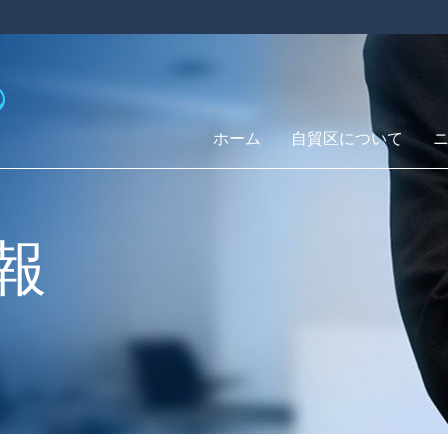
ホーム
自貿区について
報