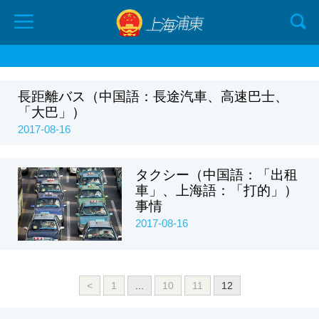
長距離バス（中国語：長途汽車、高速巴士、
「大巴」）
2017-08-16
タクシー（中国語：「出租
車」、上海語：「打的」）
事情
2017-08-16
<
1
...
10
11
12