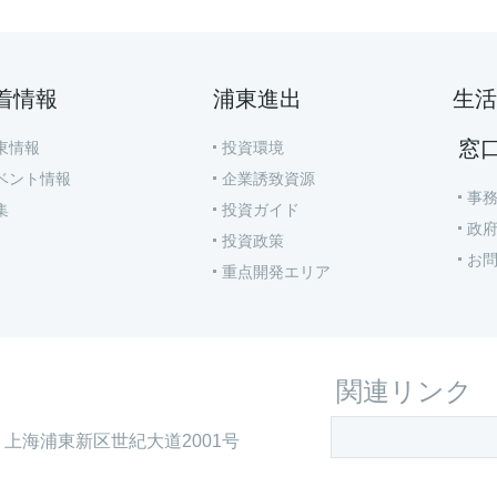
着情報
浦東進出
生活
窓
東情報
投資環境
ベント情報
企業誘致資源
事
集
投資ガイド
政
投資政策
お
重点開発エリア
関連リンク
上海浦東新区世紀大道2001号