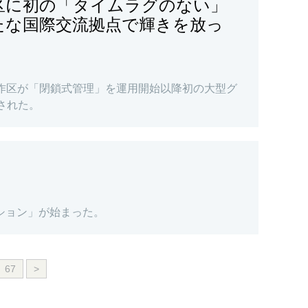
区に初の「タイムラグのない」
たな国際交流拠点で輝きを放っ
合作区が「閉鎖式管理」を運用開始以降初の大型グ
催された。
ション」が始まった。
67
>