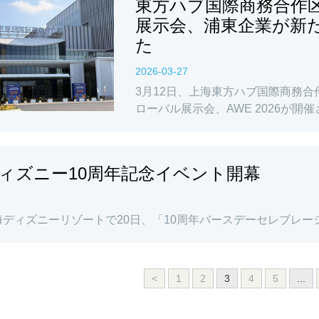
東方ハブ国際商務合作
展示会、浦東企業が新
た
2026-03-27
3月12日、上海東方ハブ国際商務
ローバル展示会、AWE 2026が開
ィズニー10周年記念イベント開幕
海ディズニーリゾートで20日、「10周年バースデーセレブレー
<
1
2
3
4
5
...