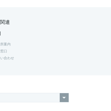
関連
口
務所案内
府窓口
問い合わせ