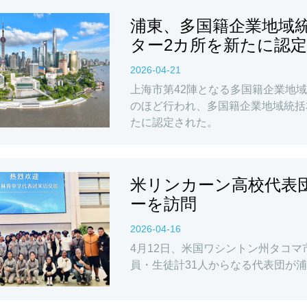
浦東、多国籍企業地域統
ター2カ所を新たに認定
2026-04-21
上海市第42陣となる多国籍企業地
のほど行われ、多国籍企業地域統括
たに認定された。
米リンカーン高校代表
ーを訪問
2026-04-16
4月12日、米国ワシントン州タコマ市のリ
員・生徒計31人からなる代表団が