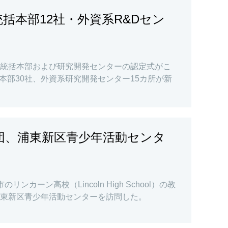
括本部12社・外資系R&Dセン
域統括本部および研究開発センターの認定式がこ
本部30社、外資系研究開発センター15カ所が新
団、浦東新区青少年活動センタ
ンカーン高校（Lincoln High School）の教
浦東新区青少年活動センターを訪問した。