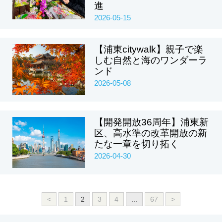
進
2026-05-15
【浦東citywalk】親子で楽
しむ自然と海のワンダーラ
ンド
2026-05-08
【開発開放36周年】浦東新
区、高水準の改革開放の新
たな一章を切り拓く
2026-04-30
<
1
2
3
4
...
67
>