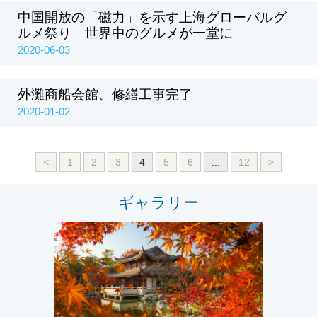
中国開放の「磁力」を示す上海グローバルグ
ルメ祭り 世界中のグルメが一堂に
2020-06-03
外灘商船会館、修繕工事完了
2020-01-02
<
1
2
3
4
5
6
...
12
>
ギャラリー