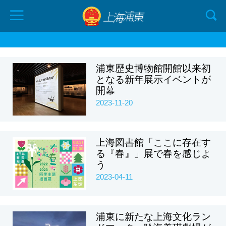
浦東歴史博物館開館以来初
となる新年展示イベントが
開幕
2023-11-20
上海図書館「ここに存在す
る『春』」展で春を感じよ
う
2023-04-11
浦東に新たな上海文化ラン